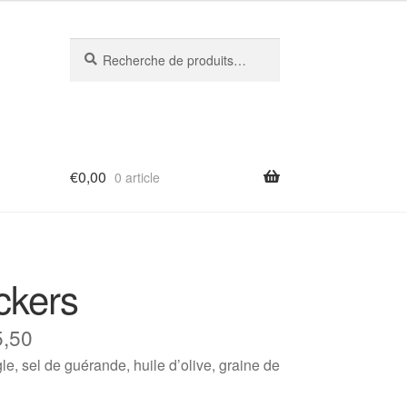
Recherche
Recherche
pour :
€
0,00
0 article
ckers
5,50
gle, sel de guérande, huile d’olive, graine de