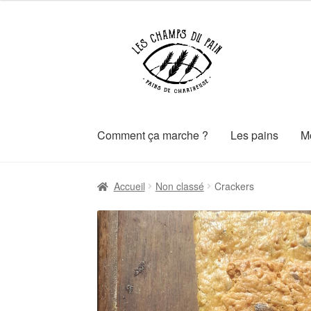
Aller
Aller
à
au
la
contenu
navigation
Comment ça marche ?
Les pains
M
Accueil
Non classé
Crackers