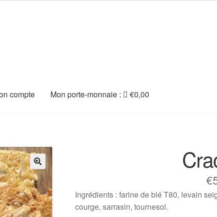
on compte
Mon porte-monnaie :
€
0,00
Cra
🔍
€
Ingrédients : farine de blé T80, levain sei
courge, sarrasin, tournesol.