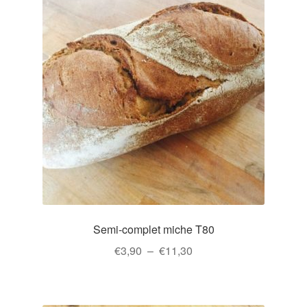
Semi-complet miche T80
Plage
€
3,90
–
€
11,30
de
Ce
prix :
produit
€3,90