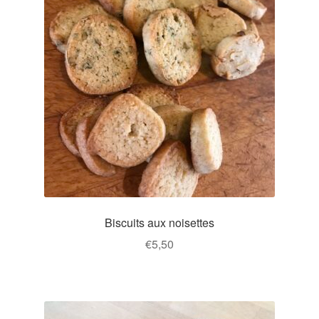
variations.
Les
options
peuvent
être
choisies
sur
la
page
du
produit
Biscuits aux noisettes
€
5,50