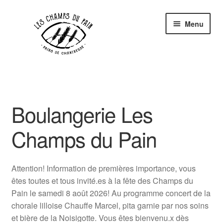
Aller
Aller
Menu
à
au
la
contenu
navigation
Comment ça marche ?
Les pains
Boulangerie Les
Mon compte
Champs du Pain
Mon porte-monnaie :
€
0,00
Attention! Information de premières importance, vous
êtes toutes et tous invité.es à la fête des Champs du
Pain le samedi 8 août 2026! Au programme concert de la
chorale lilloise Chauffe Marcel, pita garnie par nos soins
et bière de la Noisigotte. Vous êtes bienvenu.x dès