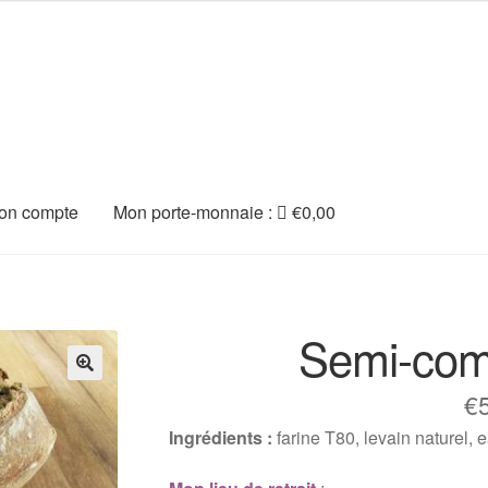
on compte
Mon porte-monnaie :
€
0,00
Semi-com
🔍
€
Ingrédients :
farine T80, levain naturel,