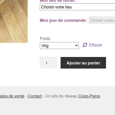
Mon lieu de retrait
:
Mon jour de commande
:
Poids
Effacer
quantité
Ajouter au panier
de
Semi-
complet
moulé
ales de vente
-
Contact
- Un site du réseau
Coop-Pains