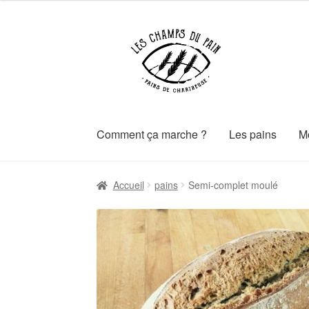
Aller
Aller
à
au
la
contenu
navigation
Comment ça marche ?
Les pains
M
Accueil
pains
Semi-complet moulé