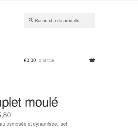
Recherche
Recherche
pour :
€
0,00
0 article
plet moulé
5,80
 eau osmosée et dynamisée, sel